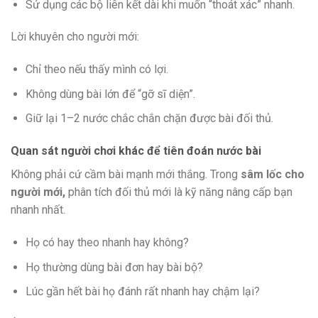
Sử dụng các bộ liên kết dài khi muốn “thoát xác” nhanh.
Lời khuyên cho người mới:
Chỉ theo nếu thấy mình có lợi.
Không dùng bài lớn để “gỡ sĩ diện”.
Giữ lại 1–2 nước chắc chắn chặn được bài đối thủ.
Quan sát người chơi khác để tiên đoán nước bài
Không phải cứ cầm bài mạnh mới thắng. Trong
sâm lốc cho
người mới,
phân tích đối thủ mới là kỹ năng nâng cấp bạn
nhanh nhất.
Họ có hay theo nhanh hay không?
Họ thường dùng bài đơn hay bài bộ?
Lúc gần hết bài họ đánh rất nhanh hay chậm lại?