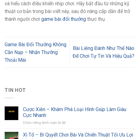
và hiểu cách điều khiển nhịp chơi. Hãy bắt đầu từ những kỹ
thuật cơ bản trong bài viết này, sau đó nâng cấp dần để trở
thành người chơi
game bài đổi thưởng
thực thụ.
Game Bài Đổi Thưởng Không
Bài Liêng Đánh Như Thế Nào
Cần Nạp – Nhận Thưởng
Để Chơi Tự Tin Và Hiệu Quả?
Thoải Mái
TIN HOT
Cược Xiên – Khám Phá Loại Hình Giúp Làm Giàu
Cực Nhanh
Chức năng bình luận bị tắt
ở
Cược
Xiên
Xì Tố – Bí Quyết Chơi Bài Và Chiến Thuật Tối Ưu Lợi
–