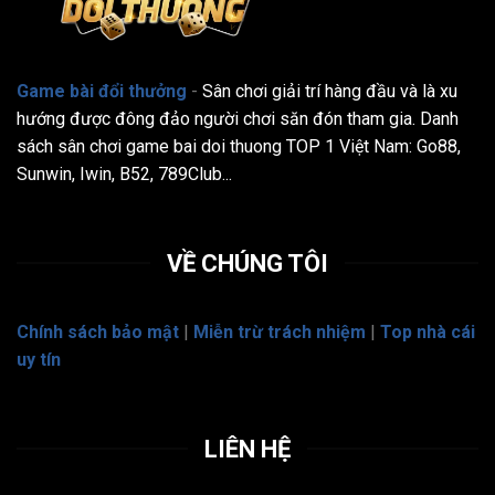
Thủ
Game bài đổi thưởng
-
Sân chơi giải trí hàng đầu và là xu
hướng được đông đảo người chơi săn đón tham gia. Danh
sách sân chơi game bai doi thuong TOP 1 Việt Nam: Go88,
Sunwin, Iwin, B52, 789Club...
VỀ CHÚNG TÔI
Chính sách bảo mật
|
Miễn trừ trách nhiệm
|
Top nhà cái
uy tín
LIÊN HỆ