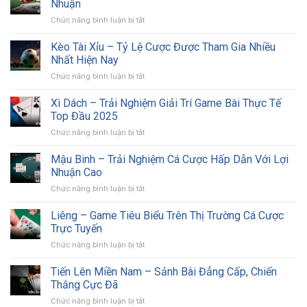
Nhuận
Khám
Chức năng bình luận bị tắt
ở
Phá
Xì
Loại
Tố
Kèo Tài Xỉu – Tỷ Lệ Cược Được Tham Gia Nhiều
Hình
–
Giúp
Nhất Hiện Nay
Bí
Làm
Chức năng bình luận bị tắt
ở
Quyết
Giàu
Kèo
Chơi
Cực
Tài
Xì Dách – Trải Nghiệm Giải Trí Game Bài Thực Tế
Bài
Nhanh
Xỉu
Và
Top Đầu 2025
–
Chiến
Chức năng bình luận bị tắt
ở
Tỷ
Thuật
Xì
Lệ
Tối
Dách
Mậu Binh – Trải Nghiệm Cá Cược Hấp Dẫn Với Lợi
Cược
Ưu
–
Được
Nhuận Cao
Lợi
Trải
Tham
Nhuận
Chức năng bình luận bị tắt
ở
Nghiệm
Gia
Mậu
Giải
Nhiều
Binh
Liêng – Game Tiêu Biểu Trên Thị Trường Cá Cược
Trí
Nhất
–
Game
Trực Tuyến
Hiện
Trải
Bài
Nay
Chức năng bình luận bị tắt
ở
Nghiệm
Thực
Liêng
Cá
Tế
–
Tiến Lên Miền Nam – Sảnh Bài Đẳng Cấp, Chiến
Cược
Top
Game
Hấp
Thắng Cực Đã
Đầu
Tiêu
Dẫn
2025
Chức năng bình luận bị tắt
ở
Biểu
Với