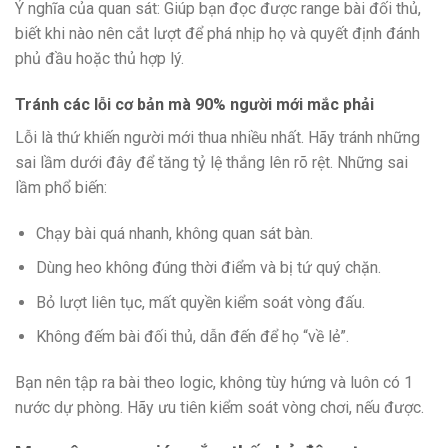
Ý nghĩa của quan sát: Giúp bạn đọc được range bài đối thủ,
biết khi nào nên cắt lượt để phá nhịp họ và quyết định đánh
phủ đầu hoặc thủ hợp lý.
Tránh các lỗi cơ bản mà 90% người mới mắc phải
Lỗi là thứ khiến người mới thua nhiều nhất. Hãy tránh những
sai lầm dưới đây để tăng tỷ lệ thắng lên rõ rệt. Những sai
lầm phổ biến:
Chạy bài quá nhanh, không quan sát bàn.
Dùng heo không đúng thời điểm và bị tứ quý chặn.
Bỏ lượt liên tục, mất quyền kiểm soát vòng đấu.
Không đếm bài đối thủ, dẫn đến để họ “về lẻ”.
Bạn nên tập ra bài theo logic, không tùy hứng và luôn có 1
nước dự phòng. Hãy ưu tiên kiểm soát vòng chơi, nếu được.