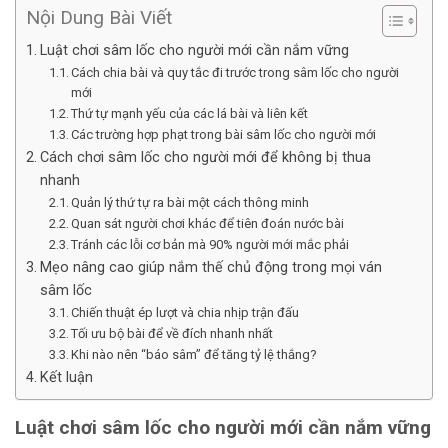
Nội Dung Bài Viết
Luật chơi sâm lốc cho người mới cần nắm vững
Cách chia bài và quy tắc đi trước trong sâm lốc cho người
mới
Thứ tự mạnh yếu của các lá bài và liên kết
Các trường hợp phạt trong bài sâm lốc cho người mới
Cách chơi sâm lốc cho người mới để không bị thua
nhanh
Quản lý thứ tự ra bài một cách thông minh
Quan sát người chơi khác để tiên đoán nước bài
Tránh các lỗi cơ bản mà 90% người mới mắc phải
Mẹo nâng cao giúp nắm thế chủ động trong mọi ván
sâm lốc
Chiến thuật ép lượt và chia nhịp trận đấu
Tối ưu bộ bài để về đích nhanh nhất
Khi nào nên “báo sâm” để tăng tỷ lệ thắng?
Kết luận
Luật chơi sâm lốc cho người mới cần nắm vững