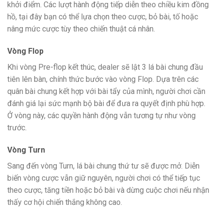
khởi điểm. Các lượt hành động tiếp diễn theo chiều kim đồng
hồ, tại đây bạn có thể lựa chọn theo cược, bỏ bài, tố hoặc
nâng mức cược tùy theo chiến thuật cá nhân.
Vòng Flop
Khi vòng Pre-flop kết thúc, dealer sẽ lật 3 lá bài chung đầu
tiên lên bàn, chính thức bước vào vòng Flop. Dựa trên các
quân bài chung kết hợp với bài tẩy của mình, người chơi cần
đánh giá lại sức mạnh bộ bài để đưa ra quyết định phù hợp.
Ở vòng này, các quyền hành động vẫn tương tự như vòng
trước.
Vòng Turn
Sang đến vòng Turn, lá bài chung thứ tư sẽ được mở. Diễn
biến vòng cược vẫn giữ nguyên, người chơi có thể tiếp tục
theo cược, tăng tiền hoặc bỏ bài và dừng cuộc chơi nếu nhận
thấy cơ hội chiến thắng không cao.