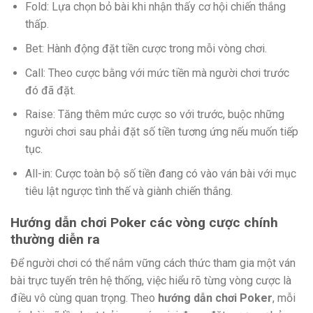
Fold: Lựa chọn bỏ bài khi nhận thấy cơ hội chiến thắng
thấp.
Bet: Hành động đặt tiền cược trong mỗi vòng chơi.
Call: Theo cược bằng với mức tiền mà người chơi trước
đó đã đặt.
Raise: Tăng thêm mức cược so với trước, buộc những
người chơi sau phải đặt số tiền tương ứng nếu muốn tiếp
tục.
All-in: Cược toàn bộ số tiền đang có vào ván bài với mục
tiêu lật ngược tình thế và giành chiến thắng.
Hướng dẫn chơi Poker các vòng cược chính
thường diễn ra
Để người chơi có thể nắm vững cách thức tham gia một ván
bài trực tuyến trên hệ thống, việc hiểu rõ từng vòng cược là
điều vô cùng quan trọng. Theo
hướng dẫn chơi Poker
, mỗi