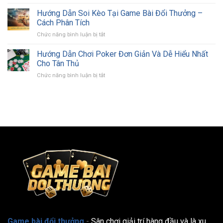
Mini
Sảnh
Trực
Poker
Hướng Dẫn Soi Kèo Tại Game Bài Đổi Thưởng –
Bài
Tuyến
–
Đẳng
Cách Phân Tích
Khám
Cấp,
Chức năng bình luận bị tắt
ở
Phá
Chiến
Hướng
Sớm
Thắng
Dẫn
Hướng Dẫn Chơi Poker Đơn Giản Và Dễ Hiểu Nhất
Để
Cực
Soi
Chinh
Cho Tân Thủ
Đã
Kèo
Phục
Chức năng bình luận bị tắt
ở
Tại
Phần
Hướng
Game
Thưởng
Dẫn
Bài
Giá
Chơi
Đổi
Trị
Poker
Thưởng
Đơn
–
Giản
Cách
Và
Phân
Dễ
Tích
Hiểu
Nhất
Cho
Tân
Thủ
Game bài đổi thưởng
-
Sân chơi giải trí hàng đầu và là xu