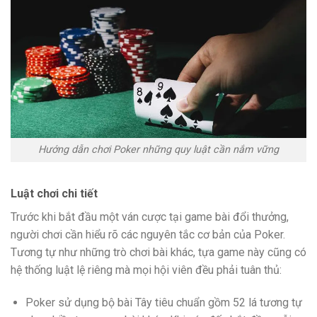
Hướng dẫn chơi Poker những quy luật cần nắm vững
Luật chơi chi tiết
Trước khi bắt đầu một ván cược tại game bài đổi thưởng,
người chơi cần hiểu rõ các nguyên tắc cơ bản của Poker.
Tương tự như những trò chơi bài khác, tựa game này cũng có
hệ thống luật lệ riêng mà mọi hội viên đều phải tuân thủ:
Poker sử dụng bộ bài Tây tiêu chuẩn gồm 52 lá tương tự