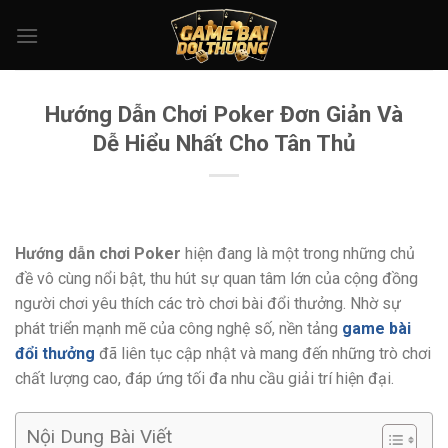
Bỏ
qua
nội
dung
Hướng Dẫn Chơi Poker Đơn Giản Và
Dễ Hiểu Nhất Cho Tân Thủ
Hướng dẫn chơi Poker
hiện đang là một trong những chủ
đề vô cùng nổi bật, thu hút sự quan tâm lớn của cộng đồng
người chơi yêu thích các trò chơi bài đổi thưởng. Nhờ sự
phát triển mạnh mẽ của công nghệ số, nền tảng
game bài
đổi thưởng
đã liên tục cập nhật và mang đến những trò chơi
chất lượng cao, đáp ứng tối đa nhu cầu giải trí hiện đại.
Nội Dung Bài Viết