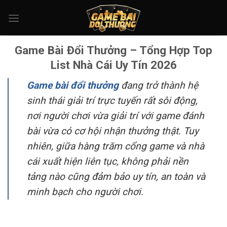
Bỏ
qua
nội
dung
Game Bài Đổi Thưởng – Tổng Hợp Top
List Nhà Cái Uy Tín 2026
Game bài đổi thưởng
đang trở thành hệ
sinh thái giải trí trực tuyến rất sôi động,
nơi người chơi vừa giải trí với game đánh
bài vừa có cơ hội nhận thưởng thật. Tuy
nhiên, giữa hàng trăm cổng game và nhà
cái xuất hiện liên tục, không phải nền
tảng nào cũng đảm bảo uy tín, an toàn và
minh bạch cho người chơi.