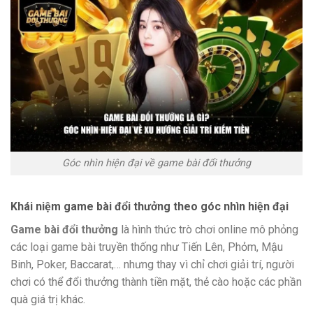
Góc nhìn hiện đại về game bài đổi thưởng
Khái niệm game bài đổi thưởng theo góc nhìn hiện đại
Game bài đổi thưởng
là hình thức trò chơi online mô phỏng
các loại game bài truyền thống như Tiến Lên, Phỏm, Mậu
Binh, Poker, Baccarat,… nhưng thay vì chỉ chơi giải trí, người
chơi có thể đổi thưởng thành tiền mặt, thẻ cào hoặc các phần
quà giá trị khác.