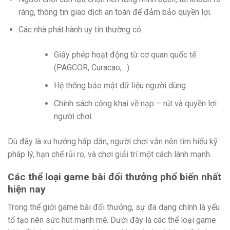
ràng, thông tin giao dịch an toàn để đảm bảo quyền lợi.
Các nhà phát hành uy tín thường có:
Giấy phép hoạt động từ cơ quan quốc tế
(PAGCOR, Curacao,…).
Hệ thống bảo mật dữ liệu người dùng.
Chính sách công khai về nạp – rút và quyền lợi
người chơi.
Dù đây là xu hướng hấp dẫn, người chơi vẫn nên tìm hiểu kỹ
pháp lý, hạn chế rủi ro, và chơi giải trí một cách lành mạnh.
Các thể loại game bài đổi thưởng phổ biến nhất
hiện nay
Trong thế giới game bài đổi thưởng, sự đa dạng chính là yếu
tố tạo nên sức hút mạnh mẽ. Dưới đây là các thể loại game