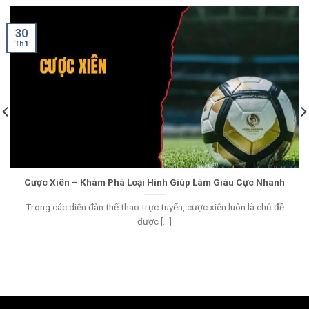
30
Th1
Cược Xiên – Khám Phá Loại Hình Giúp Làm Giàu Cực Nhanh
Trong các diễn đàn thế thao trực tuyến, cược xiên luôn là chủ đề
được [...]