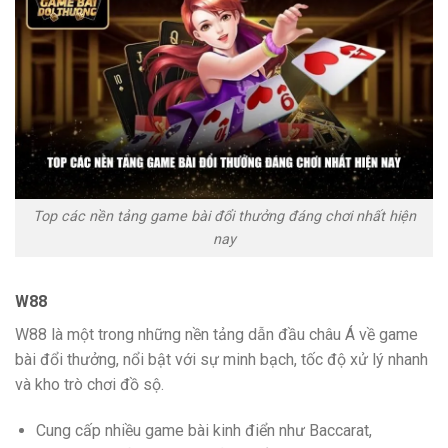
Top các nền tảng game bài đổi thưởng đáng chơi nhất hiện
nay
W88
W88 là một trong những nền tảng dẫn đầu châu Á về game
bài đổi thưởng, nổi bật với sự minh bạch, tốc độ xử lý nhanh
và kho trò chơi đồ sộ.
Cung cấp nhiều game bài kinh điển như Baccarat,