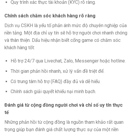
Quy trình xác thực tài khoản (KYC) rõ ràng.
Chính sách chăm sóc khách hàng rõ ràng
Dịch vụ CSKH là yếu tố phản ánh mức độ chuyên nghiệp của
nền tảng. Một địa chỉ uy tín sẽ hỗ trợ người chơi nhanh chóng
và thân thiện. Dấu hiệu nhận biết cổng game có chăm sóc
khách hàng tốt:
Hỗ trợ 24/7 qua Livechat, Zalo, Messenger hoặc hotline.
Thời gian phản hồi nhanh, xử lý vấn đề triệt để.
Có trung tâm hỗ trợ (FAQ) đầy đủ và dễ hiểu.
Chính sách giải quyết khiếu nại minh bạch.
Đánh giá từ cộng đồng người chơi và chỉ số uy tín thực
tế
Những phản hồi từ cộng đồng là nguồn tham khảo rất quan
trọng giúp bạn đánh giá chất lượng thực sự của một nền