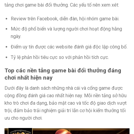
tảng chơi game bài đổi thưởng. Các yếu tố nên xem xét:
Review trên Facebook, diễn đàn, hội nhóm game bài.
Mức độ phổ biến và lượng người chơi hoạt động hằng
ngày.
Điểm uy tín được các website đánh giá độc lập công bố.
Tỷ lệ phản hồi tiêu cực so với phản hồi tích cực.
Top các nền tảng game bài đổi thưởng đáng
chơi nhất hiện nay
Dưới đây là danh sách những nhà cái và cổng game được
cộng đồng đánh giá cao nhất hiện nay. Mỗi nền tảng sở hữu
kho trò chơi đa dạng, bảo mật cao và tốc độ giao dịch vượt
trội, đảm bảo trải nghiệm giải trí lẫn cơ hội kiếm thưởng tối
ưu cho người chơi.