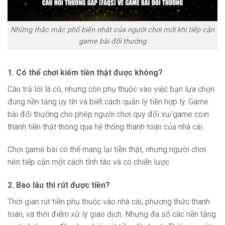
Những thắc mắc phổ biến nhất của người chơi mới khi tiếp cận
game bài đổi thưởng
1. Có thể chơi kiếm tiền thật được không?
Câu trả lời là có, nhưng còn phụ thuộc vào việc bạn lựa chọn
đúng nền tảng uy tín và biết cách quản lý tiền hợp lý. Game
bài đổi thưởng cho phép người chơi quy đổi xu/game coin
thành tiền thật thông qua hệ thống thanh toán của nhà cái.
Chơi game bài có thể mang lại tiền thật, nhưng người chơi
nên tiếp cận một cách tỉnh táo và có chiến lược.
2. Bao lâu thì rút được tiền?
Thời gian rút tiền phụ thuộc vào nhà cái, phương thức thanh
toán, và thời điểm xử lý giao dịch. Nhưng đa số các nền tảng