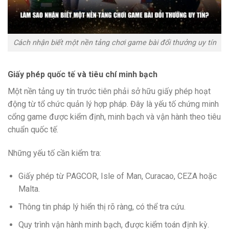
Cách nhận biết một nền tảng chơi game bài đổi thưởng uy tín
Giấy phép quốc tế và tiêu chí minh bạch
Một nền tảng uy tín trước tiên phải sở hữu giấy phép hoạt
động từ tổ chức quản lý hợp pháp. Đây là yếu tố chứng minh
cổng game được kiểm định, minh bạch và vận hành theo tiêu
chuẩn quốc tế.
Những yếu tố cần kiểm tra:
Giấy phép từ PAGCOR, Isle of Man, Curacao, CEZA hoặc
Malta.
Thông tin pháp lý hiển thị rõ ràng, có thể tra cứu.
Quy trình vận hành minh bạch, được kiểm toán định kỳ.