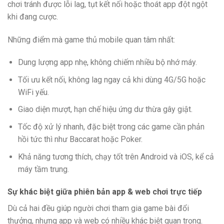
chơi tránh được lỗi lag, tụt kết nối hoặc thoát app đột ngột
khi đang cược.
Những điểm mà game thủ mobile quan tâm nhất:
Dung lượng app nhẹ, không chiếm nhiều bộ nhớ máy.
Tối ưu kết nối, không lag ngay cả khi dùng 4G/5G hoặc
WiFi yếu.
Giao diện mượt, hạn chế hiệu ứng dư thừa gây giật.
Tốc độ xử lý nhanh, đặc biệt trong các game cần phản
hồi tức thì như Baccarat hoặc Poker.
Khả năng tương thích, chạy tốt trên Android và iOS, kể cả
máy tầm trung.
Sự khác biệt giữa phiên bản app & web chơi trực tiếp
Dù cả hai đều giúp người chơi tham gia game bài đổi
thưởng, nhưng app và web có nhiều khác biệt quan trọng.