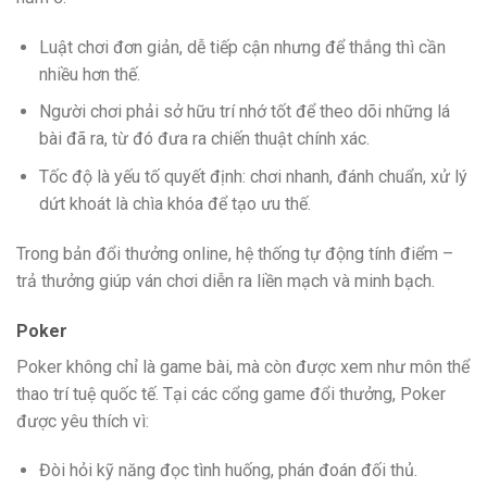
Luật chơi đơn giản, dễ tiếp cận nhưng để thắng thì cần
nhiều hơn thế.
Người chơi phải sở hữu trí nhớ tốt để theo dõi những lá
bài đã ra, từ đó đưa ra chiến thuật chính xác.
Tốc độ là yếu tố quyết định: chơi nhanh, đánh chuẩn, xử lý
dứt khoát là chìa khóa để tạo ưu thế.
Trong bản đổi thưởng online, hệ thống tự động tính điểm –
trả thưởng giúp ván chơi diễn ra liền mạch và minh bạch.
Poker
Poker không chỉ là game bài, mà còn được xem như môn thể
thao trí tuệ quốc tế. Tại các cổng game đổi thưởng, Poker
được yêu thích vì:
Đòi hỏi kỹ năng đọc tình huống, phán đoán đối thủ.