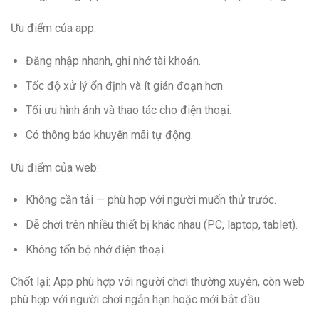
Ưu điểm của app:
Đăng nhập nhanh, ghi nhớ tài khoản.
Tốc độ xử lý ổn định và ít gián đoạn hơn.
Tối ưu hình ảnh và thao tác cho điện thoại.
Có thông báo khuyến mãi tự động.
Ưu điểm của web:
Không cần tải — phù hợp với người muốn thử trước.
Dễ chơi trên nhiều thiết bị khác nhau (PC, laptop, tablet).
Không tốn bộ nhớ điện thoại.
Chốt lại: App phù hợp với người chơi thường xuyên, còn web
phù hợp với người chơi ngắn hạn hoặc mới bắt đầu.