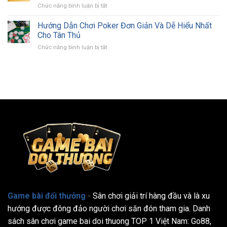
Cấp,
Chức năng bình luận bị tắt
ở
Phá
Chiến
Hướng
Sớm
Thắng
Dẫn
Hướng Dẫn Chơi Poker Đơn Giản Và Dễ Hiểu Nhất
Để
Cực
Soi
Chinh
Cho Tân Thủ
Đã
Kèo
Phục
Chức năng bình luận bị tắt
ở
Tại
Phần
Hướng
Game
Thưởng
Dẫn
Bài
Giá
Chơi
Đổi
Trị
Poker
Thưởng
Đơn
–
Giản
Cách
Và
Phân
Dễ
Tích
Hiểu
Nhất
Cho
Tân
Thủ
Game bài đổi thưởng
-
Sân chơi giải trí hàng đầu và là xu
hướng được đông đảo người chơi săn đón tham gia. Danh
sách sân chơi game bai doi thuong TOP 1 Việt Nam: Go88,