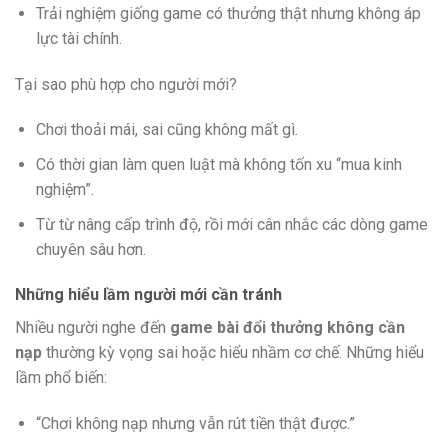
Trải nghiệm giống game có thưởng thật nhưng không áp
lực tài chính.
Tại sao phù hợp cho người mới?
Chơi thoải mái, sai cũng không mất gì.
Có thời gian làm quen luật mà không tốn xu “mua kinh
nghiệm”.
Từ từ nâng cấp trình độ, rồi mới cân nhắc các dòng game
chuyên sâu hơn.
Những hiểu lầm người mới cần tránh
Nhiều người nghe đến
game bài đổi thưởng không cần
nạp
thường kỳ vọng sai hoặc hiểu nhầm cơ chế. Những hiểu
lầm phổ biến:
“Chơi không nạp nhưng vẫn rút tiền thật được.”