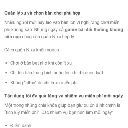
Quản lý xu và chọn bàn chơi phù hợp
Nhiều người mới hay lao vào bàn lớn vì nghĩ rằng chơi miễn
phí không sao. Nhưng ngay cả
game bài đổi thưởng không
cần nạp
cũng cần quản lý xu hợp lý.
Cách quản lý xu khôn ngoan:
Chơi ở bàn bet nhỏ khi còn ít xu.
Chỉ lên bàn trung bình hoặc lớn khi đã quen luật.
Không “all-in” dù chỉ là xu miễn phí.
Tận dụng tối đa quà tặng và nhiệm vụ miễn phí mỗi ngày
Một trong những chìa khóa giúp bạn giữ xu ổn định chính là
“tích lũy miễn phí”. Các nhiệm vụ bạn nên làm mỗi ngày:
Điểm danh