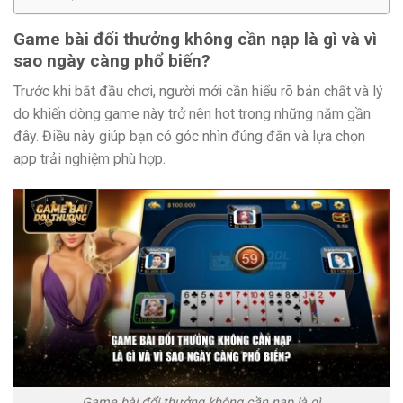
Game bài đổi thưởng không cần nạp là gì và vì
sao ngày càng phổ biến?
Trước khi bắt đầu chơi, người mới cần hiểu rõ bản chất và lý
do khiến dòng game này trở nên hot trong những năm gần
đây. Điều này giúp bạn có góc nhìn đúng đắn và lựa chọn
app trải nghiệm phù hợp.
Game bài đổi thưởng không cần nạp là gì