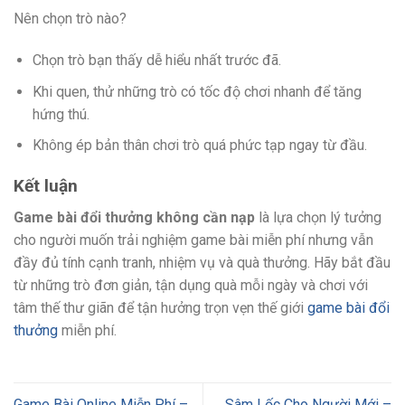
Nên chọn trò nào?
Chọn trò bạn thấy dễ hiểu nhất trước đã.
Khi quen, thử những trò có tốc độ chơi nhanh để tăng
hứng thú.
Không ép bản thân chơi trò quá phức tạp ngay từ đầu.
Kết luận
Game bài đổi thưởng không cần nạp
là lựa chọn lý tưởng
cho người muốn trải nghiệm game bài miễn phí nhưng vẫn
đầy đủ tính cạnh tranh, nhiệm vụ và quà thưởng. Hãy bắt đầu
từ những trò đơn giản, tận dụng quà mỗi ngày và chơi với
tâm thế thư giãn để tận hưởng trọn vẹn thế giới
game bài đổi
thưởng
miễn phí.
Game Bài Online Miễn Phí –
Sâm Lốc Cho Người Mới –