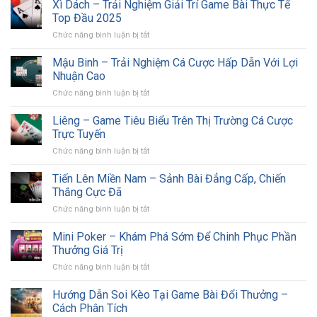
Tài
Xì Dách – Trải Nghiệm Giải Trí Game Bài Thực Tế
Bài
Nhanh
Xỉu
Và
Top Đầu 2025
–
Chiến
Chức năng bình luận bị tắt
ở
Tỷ
Thuật
Xì
Lệ
Tối
Dách
Mậu Binh – Trải Nghiệm Cá Cược Hấp Dẫn Với Lợi
Cược
Ưu
–
Được
Nhuận Cao
Lợi
Trải
Tham
Nhuận
Chức năng bình luận bị tắt
ở
Nghiệm
Gia
Mậu
Giải
Nhiều
Binh
Liêng – Game Tiêu Biểu Trên Thị Trường Cá Cược
Trí
Nhất
–
Game
Trực Tuyến
Hiện
Trải
Bài
Nay
Chức năng bình luận bị tắt
ở
Nghiệm
Thực
Liêng
Cá
Tế
–
Tiến Lên Miền Nam – Sảnh Bài Đẳng Cấp, Chiến
Cược
Top
Game
Hấp
Thắng Cực Đã
Đầu
Tiêu
Dẫn
2025
Chức năng bình luận bị tắt
ở
Biểu
Với
Tiến
Trên
Lợi
Lên
Mini Poker – Khám Phá Sớm Để Chinh Phục Phần
Thị
Nhuận
Miền
Trường
Thưởng Giá Trị
Cao
Nam
Cá
Chức năng bình luận bị tắt
ở
–
Cược
Mini
Sảnh
Trực
Poker
Hướng Dẫn Soi Kèo Tại Game Bài Đổi Thưởng –
Bài
Tuyến
–
Đẳng
Cách Phân Tích
Khám