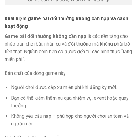
Khái niệm game bài đổi thưởng không cần nạp và cách
hoạt động
Game bài đổi thưởng không cần nạp
là các nền tảng cho
phép bạn chơi bài, nhận xu và đổi thưởng mà không phải bỏ
tiền thật. Nguồn coin bạn có được đến từ các hình thức “tặng
miễn phí”.
Bản chất của dòng game này:
Người chơi được cấp xu miễn phí khi đăng ký mới.
Bạn có thể kiếm thêm xu qua nhiệm vụ, event hoặc quay
thưởng.
Không yêu cầu nạp – phù hợp cho người chơi an toàn và
người mới.