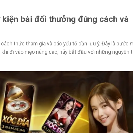
kiện bài đổi thưởng đúng cách và
õ cách thức tham gia và các yếu tố cần lưu ý. Đây là bước 
 khi đi vào mẹo nâng cao, hãy bắt đầu với những nguyên 