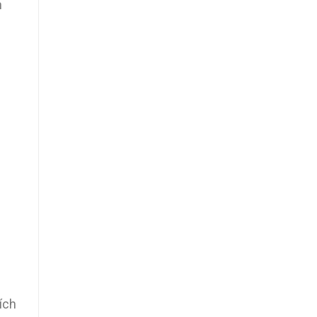
h
ích