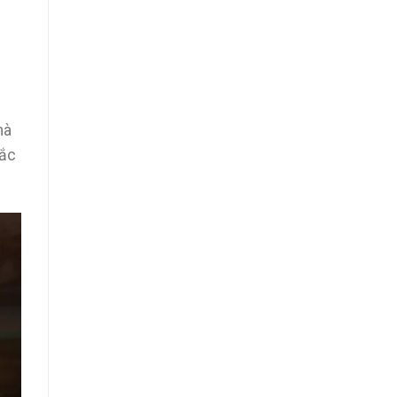
mà
tắc