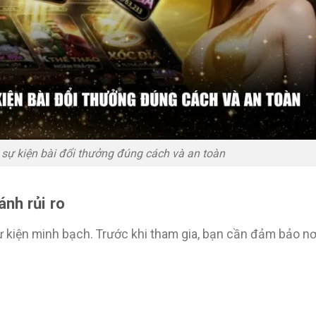
sự kiện bài đổi thưởng đúng cách và an toàn
ánh rủi ro
 kiện minh bạch. Trước khi tham gia, bạn cần đảm bảo nơ