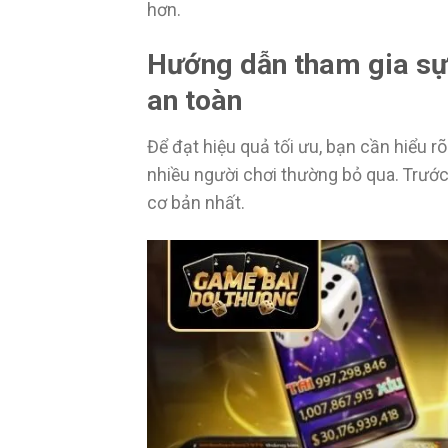
hơn.
Hướng dẫn tham gia sự 
an toàn
Để đạt hiệu quả tối ưu, bạn cần hiểu r
nhiều người chơi thường bỏ qua. Trước
cơ bản nhất.