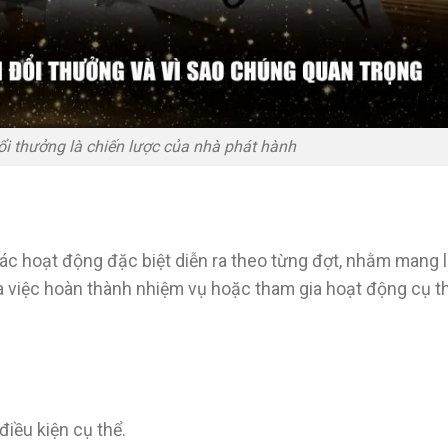
ổi thưởng là chiến lược của nhà phát hành
các hoạt động đặc biệt diễn ra theo từng đợt, nhằm mang l
 việc hoàn thành nhiệm vụ hoặc tham gia hoạt động cụ th
iều kiện cụ thể.