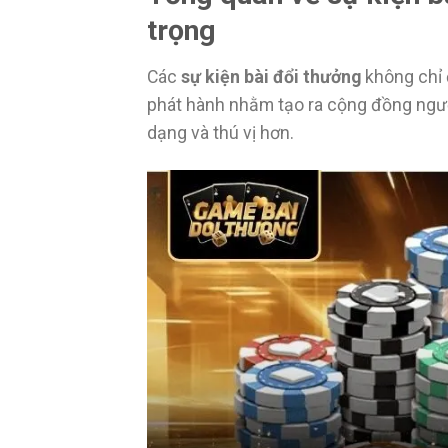
trọng
Các
sự kiện bài đổi thưởng
không chỉ 
phát hành nhằm tạo ra cộng đồng người
dạng và thú vị hơn.