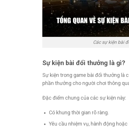
Các sự kiện bài đ
Sự kiện bài đổi thưởng là gì?
Sự kiện trong game bài đổi thưởng là 
phần thưởng cho người chơi thông qua
Đặc điểm chung của các sự kiện này:
Có khung thời gian rõ ràng.
Yêu cầu nhiệm vụ, hành động hoặc đ