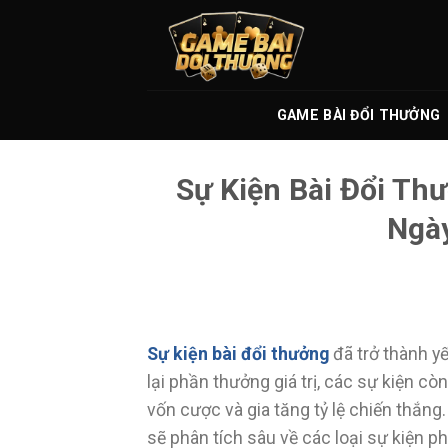
Bỏ
qua
nội
dung
GAME BÀI ĐỔI THƯỞNG
Sự Kiện Bài Đổi Th
Ngà
Sự kiện bài đổi thưởng
đã trở thành yế
lại phần thưởng giá trị, các sự kiện c
vốn cược và gia tăng tỷ lệ chiến thắng.
sẽ phân tích sâu về các loại sự kiện p