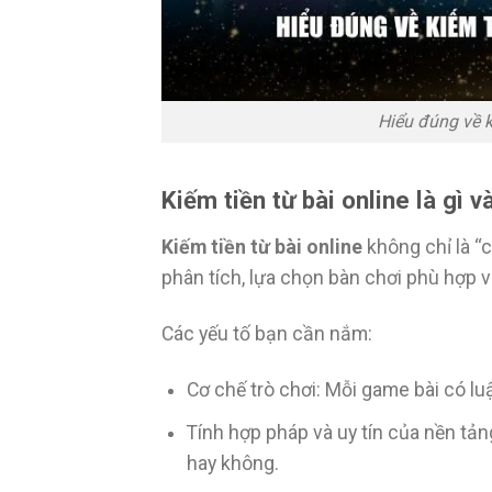
Hiểu đúng về k
Kiếm tiền từ bài online là gì 
Kiếm tiền từ bài online
không chỉ là “
phân tích, lựa chọn bàn chơi phù hợp v
Các yếu tố bạn cần nắm:
Cơ chế trò chơi: Mỗi game bài có luật
Tính hợp pháp và uy tín của nền tảng
hay không.