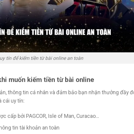
y tín để kiếm tiền từ bài online an toàn
khi muốn kiếm tiền từ bài online
hoản, thông tin cá nhân và đảm bảo bạn nhận thưởng đầy đ
cái uy tín:
ợc cấp bởi PAGCOR, Isle of Man, Curacao…
ông tin tài khoản an toàn