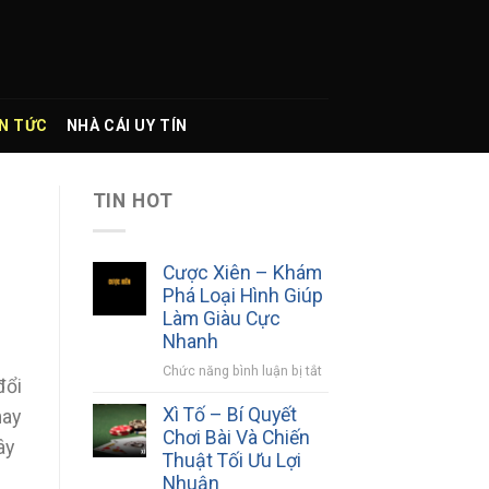
IN TỨC
NHÀ CÁI UY TÍN
TIN HOT
Cược Xiên – Khám
Phá Loại Hình Giúp
Làm Giàu Cực
Nhanh
Chức năng bình luận bị tắt
ở
đổi
Cược
Xì Tố – Bí Quyết
Xiên
may
–
Chơi Bài Và Chiến
ây
Khám
Thuật Tối Ưu Lợi
Phá
Nhuận