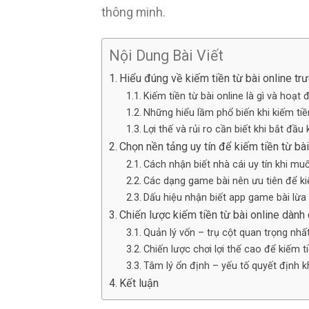
thông minh.
Nội Dung Bài Viết
Hiểu đúng về kiếm tiền từ bài online tr
Kiếm tiền từ bài online là gì và hoạt
Những hiểu lầm phổ biến khi kiếm tiền
Lợi thế và rủi ro cần biết khi bắt đầu 
Chọn nền tảng uy tín để kiếm tiền từ bài
Cách nhận biết nhà cái uy tín khi muố
Các dạng game bài nên ưu tiên để kiế
Dấu hiệu nhận biết app game bài lừa
Chiến lược kiếm tiền từ bài online dành
Quản lý vốn – trụ cột quan trọng nhất
Chiến lược chơi lợi thế cao để kiếm ti
Tâm lý ổn định – yếu tố quyết định k
Kết luận