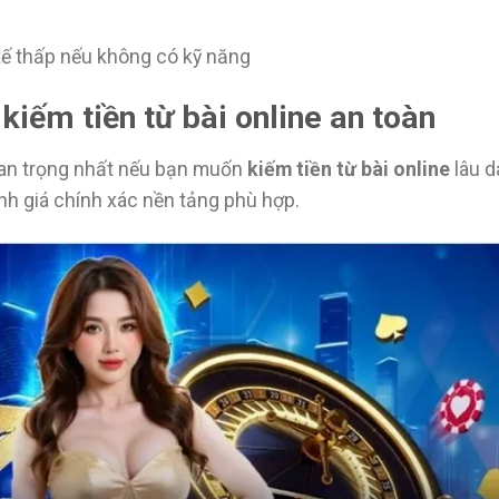
 tế thấp nếu không có kỹ năng
 kiếm tiền từ bài online an toàn
quan trọng nhất nếu bạn muốn
kiếm tiền từ bài online
lâu d
nh giá chính xác nền tảng phù hợp.