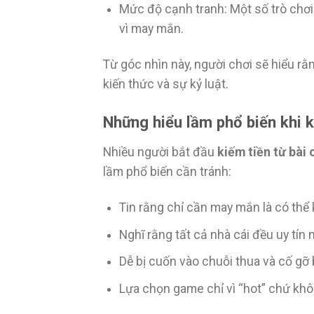
Mức độ cạnh tranh: Một số trò chơi 
vì may mắn.
Từ góc nhìn này, người chơi sẽ hiểu r
kiến thức và sự kỷ luật.
Những hiểu lầm phổ biến khi k
Nhiều người bắt đầu
kiếm tiền từ bài 
lầm phổ biến cần tránh:
Tin rằng chỉ cần may mắn là có thể
Nghĩ rằng tất cả nhà cái đều uy tín
Dễ bị cuốn vào chuỗi thua và cố g
Lựa chọn game chỉ vì “hot” chứ khô