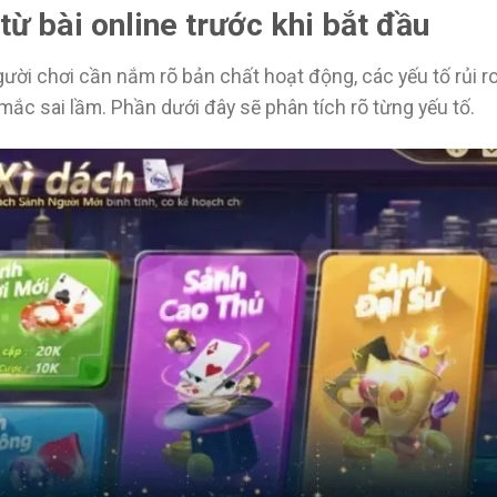
từ bài online trước khi bắt đầu
gười chơi cần nắm rõ bản chất hoạt động, các yếu tố rủi r
mắc sai lầm. Phần dưới đây sẽ phân tích rõ từng yếu tố.