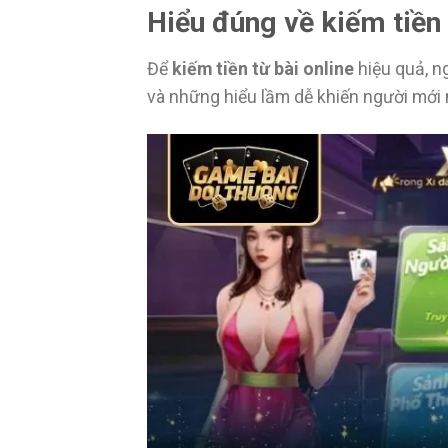
Hiểu đúng về kiếm tiền 
Để
kiếm tiền từ bài online
hiệu quả, n
và những hiểu lầm dễ khiến người mới 