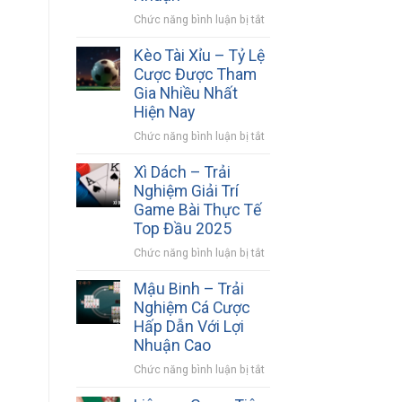
Loại
Chức năng bình luận bị tắt
ở
Hình
Xì
Giúp
Kèo Tài Xỉu – Tỷ Lệ
Tố
Làm
–
Cược Được Tham
Giàu
Bí
Cực
Gia Nhiều Nhất
Quyết
Nhanh
Hiện Nay
Chơi
Chức năng bình luận bị tắt
ở
Bài
Kèo
Và
Xì Dách – Trải
Tài
Chiến
Xỉu
Nghiệm Giải Trí
Thuật
–
Tối
Game Bài Thực Tế
Tỷ
Ưu
Top Đầu 2025
Lệ
Lợi
Chức năng bình luận bị tắt
ở
Cược
Nhuận
Xì
Được
Mậu Binh – Trải
Dách
Tham
–
Nghiệm Cá Cược
Gia
Trải
Nhiều
Hấp Dẫn Với Lợi
Nghiệm
Nhất
Nhuận Cao
Giải
Hiện
Chức năng bình luận bị tắt
ở
Trí
Nay
Mậu
Game