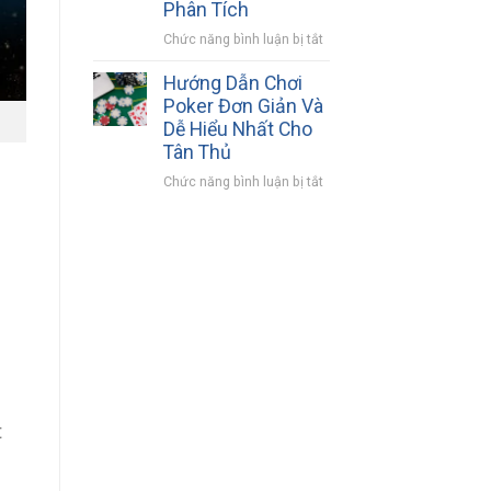
Phá
Cực
Phân Tích
Sớm
Đã
Chức năng bình luận bị tắt
ở
Để
Hướng
Chinh
Hướng Dẫn Chơi
Dẫn
Phục
Soi
Poker Đơn Giản Và
Phần
Kèo
Thưởng
Dễ Hiểu Nhất Cho
Tại
Giá
Tân Thủ
Game
Trị
Chức năng bình luận bị tắt
ở
Bài
Hướng
Đổi
Dẫn
Thưởng
Chơi
–
Poker
Cách
Đơn
Phân
Giản
Tích
Và
Dễ
Hiểu
Nhất
Cho
t
Tân
Thủ