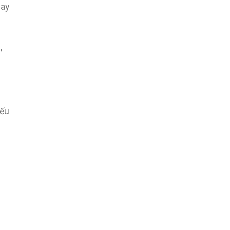
hay
,
iểu