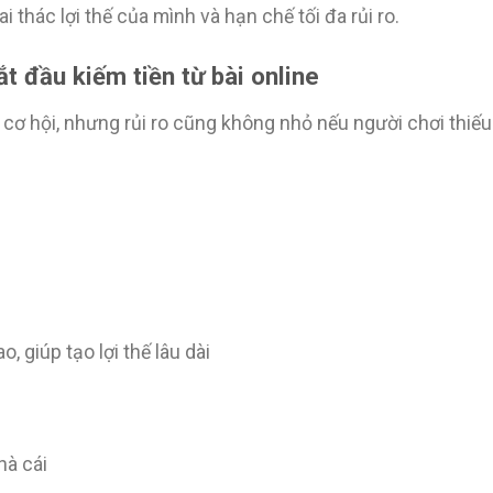
 thác lợi thế của mình và hạn chế tối đa rủi ro.
bắt đầu kiếm tiền từ bài online
 cơ hội, nhưng rủi ro cũng không nhỏ nếu người chơi thiếu
o, giúp tạo lợi thế lâu dài
hà cái