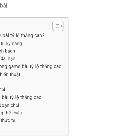
bài.
 bài tỷ lệ thắng cao?
 từ kỹ năng
nh bạch
 dài hạn
ong game bài tỷ lệ thắng cao
hiến thuật
hơi
 bài tỷ lệ thắng cao
 đoạn chơi
g thể thiếu
 thực tế