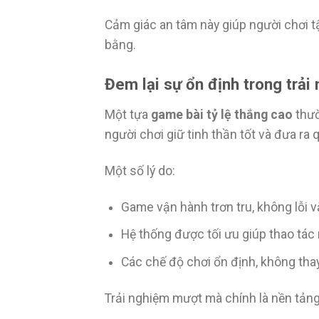
Cảm giác an tâm này giúp người chơi tậ
bằng.
Đem lại sự ổn định trong trải
Một tựa
game bài tỷ lệ thắng cao
thườ
người chơi giữ tinh thần tốt và đưa ra 
Một số lý do:
Game vận hành trơn tru, không lỗi v
Hệ thống được tối ưu giúp thao tác 
Các chế độ chơi ổn định, không tha
Trải nghiệm mượt mà chính là nền tảng