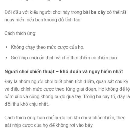
Đối đầu với kiểu người chơi này trong
bài ba cây
có thể rất
nguy hiểm nếu bạn không đủ tỉnh táo.
Cách thích ứng:
Không chạy theo mức cược của họ.
Giữ nhịp chơi ổn định và chờ thời điểm có điểm cao.
Người chơi chiến thuật – khó đoán và nguy hiểm nhất
Đây là nhóm người chơi biết phân tích điểm, quan sát chu kỳ
và điều chỉnh mức cược theo từng giai đoạn. Họ không để lộ
cảm xúc và cũng không cược quá tay. Trong ba cây tố, đây là
đối thủ khó chịu nhất.
Cách thích ứng: hạn chế cược lớn khi chưa chắc điểm, theo
sát nhịp cược của họ để không rơi vào bẫy.