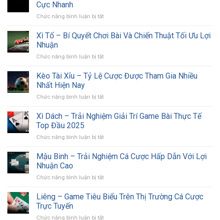
Cực Nhanh
Chức năng bình luận bị tắt
ở
Cược
Xiên
Xì Tố – Bí Quyết Chơi Bài Và Chiến Thuật Tối Ưu Lợi
–
Nhuận
Khám
Chức năng bình luận bị tắt
ở
Phá
Xì
Loại
Tố
Kèo Tài Xỉu – Tỷ Lệ Cược Được Tham Gia Nhiều
Hình
–
Giúp
Nhất Hiện Nay
Bí
Làm
Chức năng bình luận bị tắt
ở
Quyết
Giàu
Kèo
Chơi
Cực
Tài
Xì Dách – Trải Nghiệm Giải Trí Game Bài Thực Tế
Bài
Nhanh
Xỉu
Và
Top Đầu 2025
–
Chiến
Chức năng bình luận bị tắt
ở
Tỷ
Thuật
Xì
Lệ
Tối
Dách
Mậu Binh – Trải Nghiệm Cá Cược Hấp Dẫn Với Lợi
Cược
Ưu
–
Được
Nhuận Cao
Lợi
Trải
Tham
Nhuận
Chức năng bình luận bị tắt
ở
Nghiệm
Gia
Mậu
Giải
Nhiều
Binh
Liêng – Game Tiêu Biểu Trên Thị Trường Cá Cược
Trí
Nhất
–
Game
Trực Tuyến
Hiện
Trải
Bài
Nay
Chức năng bình luận bị tắt
ở
Nghiệm