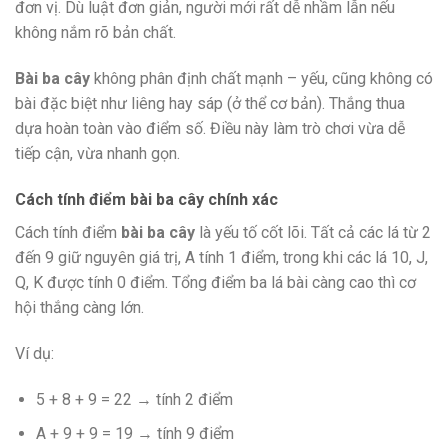
đơn vị. Dù luật đơn giản, người mới rất dễ nhầm lẫn nếu
không nắm rõ bản chất.
Bài ba cây
không phân định chất mạnh – yếu, cũng không có
bài đặc biệt như liêng hay sáp (ở thể cơ bản). Thắng thua
dựa hoàn toàn vào điểm số. Điều này làm trò chơi vừa dễ
tiếp cận, vừa nhanh gọn.
Cách tính điểm bài ba cây chính xác
Cách tính điểm
bài ba cây
là yếu tố cốt lõi. Tất cả các lá từ 2
đến 9 giữ nguyên giá trị, A tính 1 điểm, trong khi các lá 10, J,
Q, K được tính 0 điểm. Tổng điểm ba lá bài càng cao thì cơ
hội thắng càng lớn.
Ví dụ:
5 + 8 + 9 = 22 → tính 2 điểm
A + 9 + 9 = 19 → tính 9 điểm